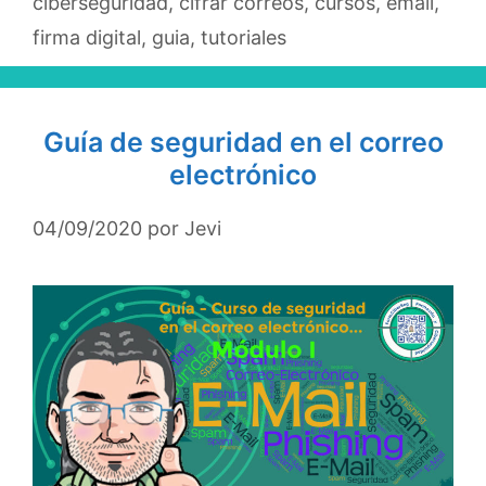
ciberseguridad
,
cifrar correos
,
cursos
,
email
,
firma digital
,
guia
,
tutoriales
Guía de seguridad en el correo
electrónico
04/09/2020
por
Jevi