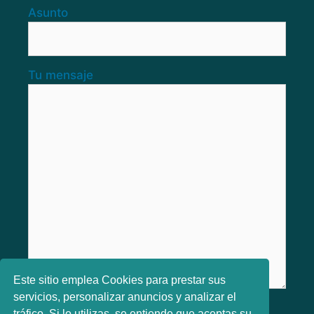
Asunto
Tu mensaje
Este sitio emplea Cookies para prestar sus
servicios, personalizar anuncios y analizar el
He leido y aceptado los
Términos y
tráfico. Si lo utilizas, se entiende que aceptas su