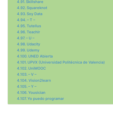
Skillshare
Squareknot
Soy Data
– T –
Tutellus
Teachlr
– U –
Udacity
Udemy
UNED Abierta
UPVX (Universidad Politécnica de Valencia)
UniMOOC
– V –
Vision2learn
– Y –
Yousician
Yo puedo programar