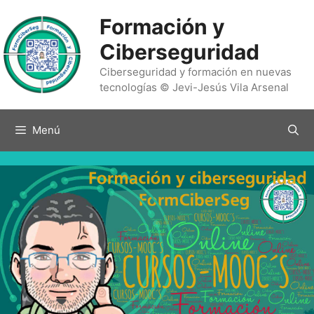
Saltar
Formación y
al
contenido
Ciberseguridad
Ciberseguridad y formación en nuevas
tecnologías © Jevi-Jesús Vila Arsenal
Menú