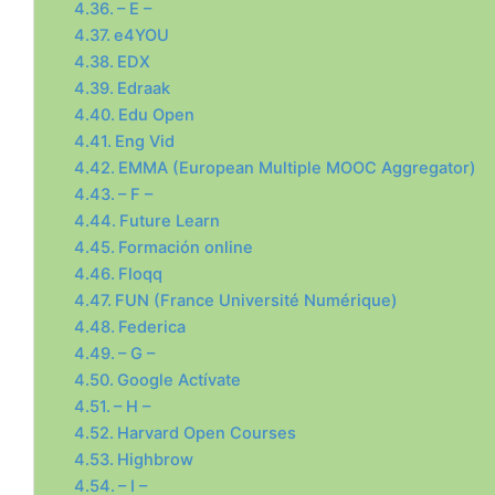
– E –
e4YOU
EDX
Edraak
Edu Open
Eng Vid
EMMA (European Multiple MOOC Aggregator)
– F –
Future Learn
Formación online
Floqq
FUN (France Université Numérique)
Federica
– G –
Google Actívate
– H –
Harvard Open Courses
Highbrow
– I –