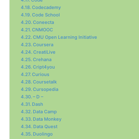
Code
Codecademy
Code School
Coneecta
CNMOOC
CMU Open Learning Initiative
Coursera
CreatiLive
Crehana
Cript4you
Curious
Coursetalk
Cursopedia
– D –
Dash
Data Camp
Data Monkey
Data Quest
Duolingo