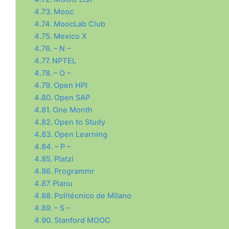
Mooc
MoocLab Club
Mexico X
– N –
NPTEL
– O –
Open HPI
Open SAP
One Month
Open to Study
Open Learning
– P –
Platzi
Programmr
Pianu
Politécnico de Milano
– S –
Stanford MOOC