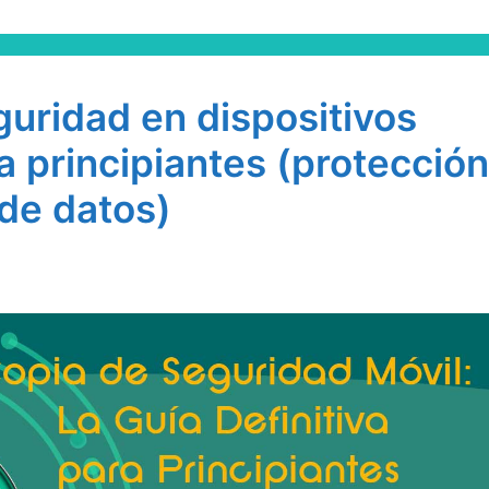
uridad en dispositivos
a principiantes (protección
de datos)