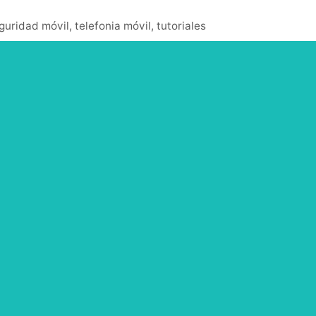
guridad móvil
,
telefonia móvil
,
tutoriales