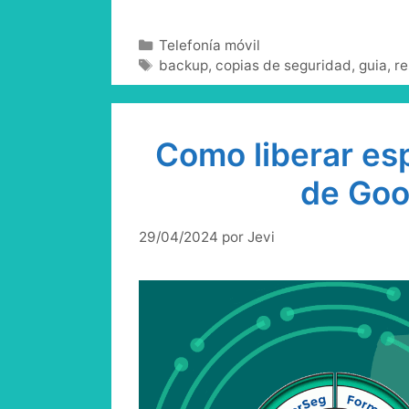
Categorías
Telefonía móvil
Etiquetas
backup
,
copias de seguridad
,
guia
,
re
Como liberar esp
de Goo
29/04/2024
por
Jevi