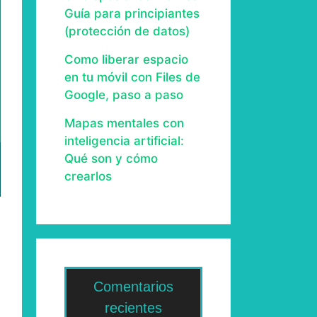
Guía para principiantes
(protección de datos)
Como liberar espacio
en tu móvil con Files de
Google, paso a paso
Mapas mentales con
inteligencia artificial:
Qué son y cómo
crearlos
Comentarios
recientes