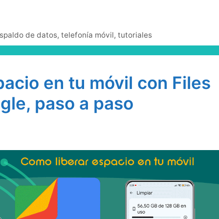
spaldo de datos
,
telefonía móvil
,
tutoriales
acio en tu móvil con Files
gle, paso a paso