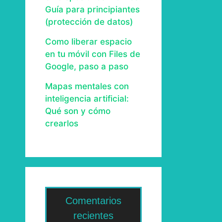
Guía para principiantes
(protección de datos)
Como liberar espacio
en tu móvil con Files de
Google, paso a paso
Mapas mentales con
inteligencia artificial:
Qué son y cómo
crearlos
Comentarios
recientes