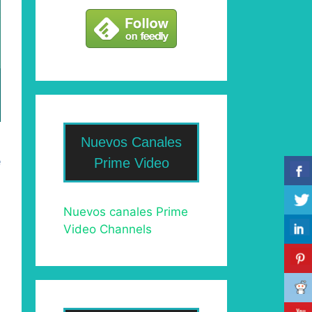
Nuevos Canales
e
Prime Video
Nuevos canales Prime
Video Channels