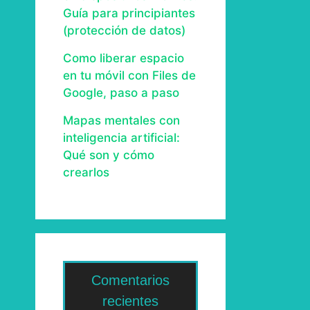
Guía para principiantes
(protección de datos)
Como liberar espacio
en tu móvil con Files de
Google, paso a paso
Mapas mentales con
inteligencia artificial:
Qué son y cómo
crearlos
Comentarios
recientes