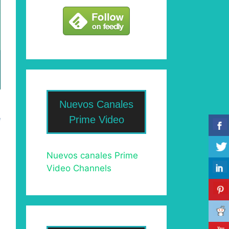
Nuevos Canales
e
Prime Video
Nuevos canales Prime
Video Channels