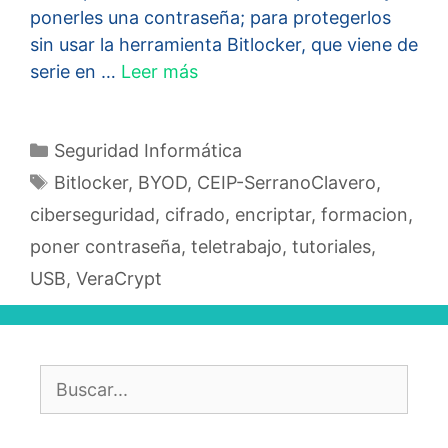
ponerles una contraseña; para protegerlos
sin usar la herramienta Bitlocker, que viene de
serie en …
Leer más
Categorías
Seguridad Informática
Etiquetas
Bitlocker
,
BYOD
,
CEIP-SerranoClavero
,
ciberseguridad
,
cifrado
,
encriptar
,
formacion
,
poner contraseña
,
teletrabajo
,
tutoriales
,
USB
,
VeraCrypt
Buscar: