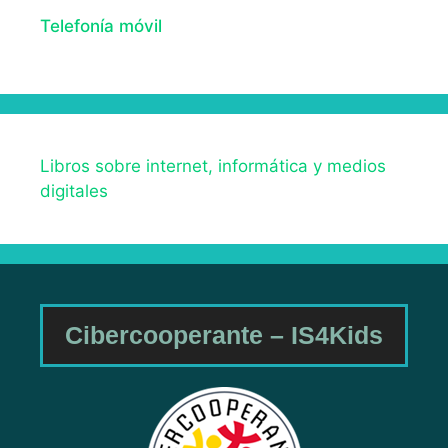
Telefonía móvil
Libros sobre internet, informática y medios
digitales
Cibercooperante – IS4Kids