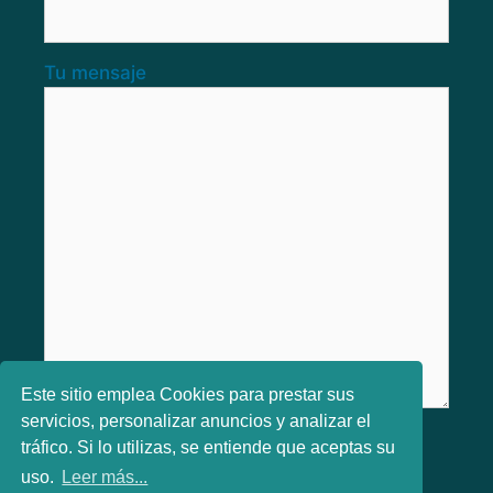
Tu mensaje
Este sitio emplea Cookies para prestar sus
servicios, personalizar anuncios y analizar el
He leido y aceptado los
Términos y
tráfico. Si lo utilizas, se entiende que aceptas su
condiciones
uso.
Leer más...