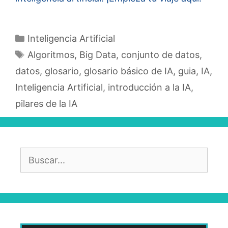
Categorías
Inteligencia Artificial
Etiquetas
Algoritmos
,
Big Data
,
conjunto de datos
,
datos
,
glosario
,
glosario básico de IA
,
guia
,
IA
,
Inteligencia Artificial
,
introducción a la IA
,
pilares de la IA
Buscar: