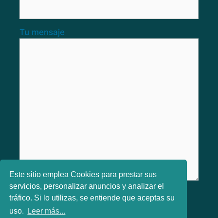
Tu mensaje
Este sitio emplea Cookies para prestar sus
servicios, personalizar anuncios y analizar el
He leido y aceptado los
Términos y
tráfico. Si lo utilizas, se entiende que aceptas su
condiciones
uso.
Leer más...