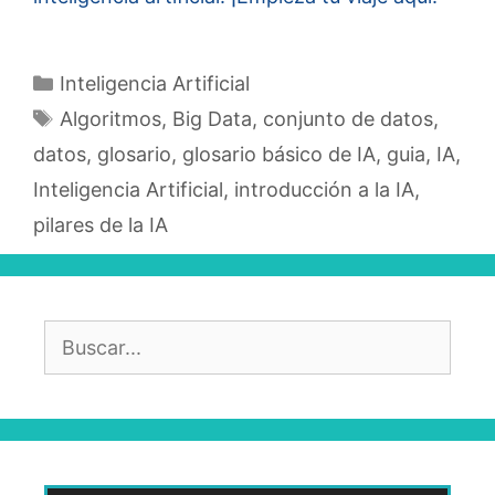
Categorías
Inteligencia Artificial
Etiquetas
Algoritmos
,
Big Data
,
conjunto de datos
,
datos
,
glosario
,
glosario básico de IA
,
guia
,
IA
,
Inteligencia Artificial
,
introducción a la IA
,
pilares de la IA
Buscar: