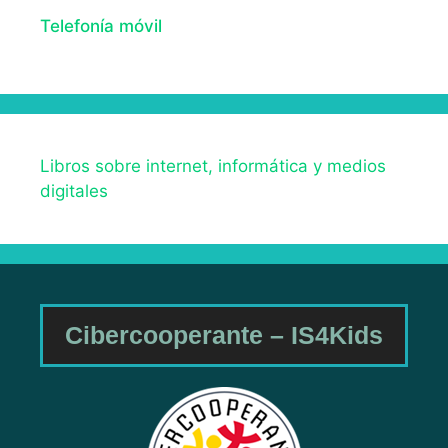
Telefonía móvil
Libros sobre internet, informática y medios
digitales
Cibercooperante – IS4Kids