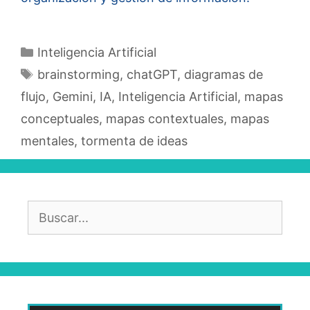
Categorías
Inteligencia Artificial
Etiquetas
brainstorming
,
chatGPT
,
diagramas de
flujo
,
Gemini
,
IA
,
Inteligencia Artificial
,
mapas
conceptuales
,
mapas contextuales
,
mapas
mentales
,
tormenta de ideas
Buscar: