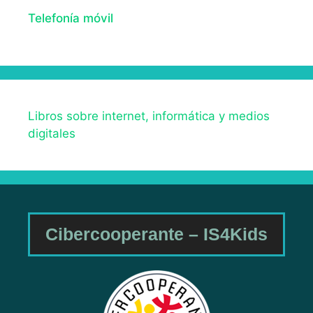
Telefonía móvil
Libros sobre internet, informática y medios
digitales
Cibercooperante – IS4Kids