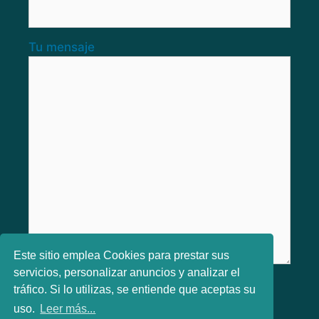
Tu mensaje
Este sitio emplea Cookies para prestar sus
servicios, personalizar anuncios y analizar el
He leido y aceptado los
Términos y
tráfico. Si lo utilizas, se entiende que aceptas su
condiciones
uso.
Leer más...