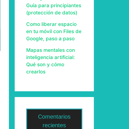
Guía para principiantes
(protección de datos)
Como liberar espacio
en tu móvil con Files de
Google, paso a paso
Mapas mentales con
inteligencia artificial:
Qué son y cómo
crearlos
Comentarios
recientes