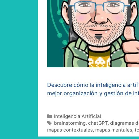
Descubre cómo la inteligencia arti
mejor organización y gestión de i
Categorías
Inteligencia Artificial
Etiquetas
brainstorming
,
chatGPT
,
diagramas de
mapas contextuales
,
mapas mentales
,
t