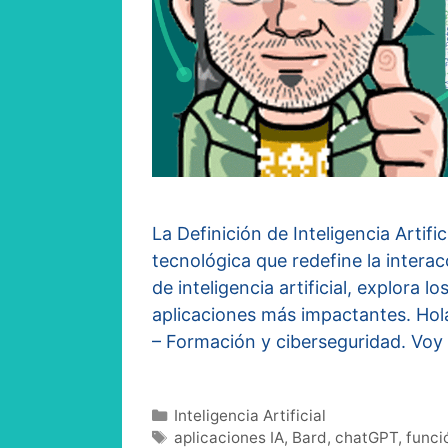
La Definición de Inteligencia Artifici
tecnológica que redefine la intera
de inteligencia artificial, explora l
aplicaciones más impactantes. Ho
– Formación y ciberseguridad. Voy
Categorías
Inteligencia Artificial
Etiquetas
aplicaciones IA
,
Bard
,
chatGPT
,
funci