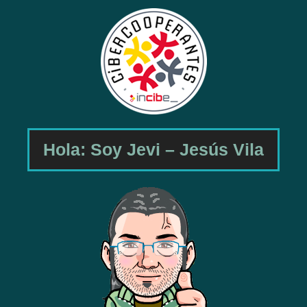
Hola: Soy Jevi – Jesús Vila