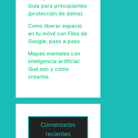
Guía para principiantes
(protección de datos)
Como liberar espacio
en tu móvil con Files de
Google, paso a paso
Mapas mentales con
inteligencia artificial:
Qué son y cómo
crearlos
Comentarios
recientes