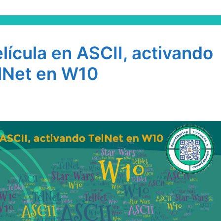
ícula en ASCII, activando
lNet en W10