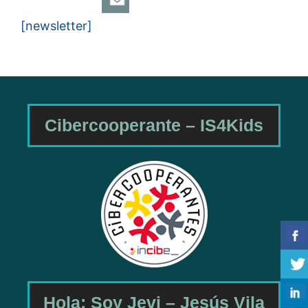
[newsletter]
Cibercooperante – IS4Kids
Hola: Soy Jevi – Jesús Vila