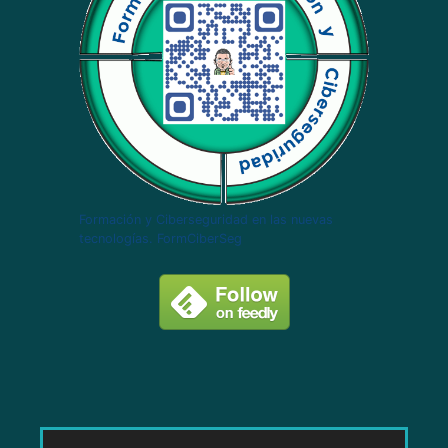
Formación y Ciberseguridad en las nuevas
tecnologías. FormCiberSeg